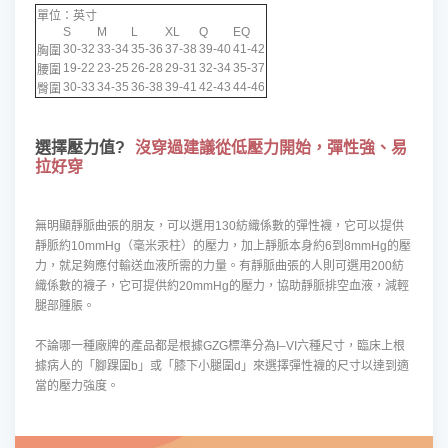
單位：英寸
S
M
L
XL
Q
EQ
30-32
33-34
35-36
37-38
39-40
41-42
胸圍
19-22
23-25
26-28
29-31
32-34
35-37
腰圍
30-33
34-35
36-38
39-41
42-43
44-46
臀圍
選擇壓力值?
沒穿過建議從低壓力開始，彈性強、易
拉好穿
無明顯靜脈曲張的朋友，可以選用130紡織係數的彈性襪，它可以提供
靜脈約10mmHg（毫米汞柱）的壓力，加上靜脈本身約6到8mmHg的壓
力，就足夠應付輸送血液所需的力量。有靜脈曲張的人則可選用200紡
織係數的襪子，它可提供約20mmHg的壓力，協助靜脈排空血液，減輕
腿部腫脹。
不論哪一種廠牌的產品都是根據GZG標準分為I–VI六種尺寸，臨床上根
據病人的「腳踝圍b」或「膝下小腿圍d」來選擇彈性襪的尺寸以達到適
當的壓力強度。