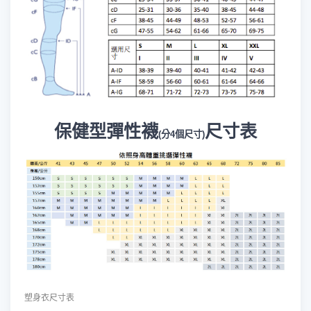
保健型彈性襪
尺寸表
(分4個尺寸)
塑身衣尺寸表