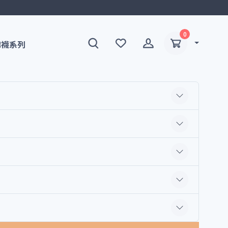
0
棉襪系列