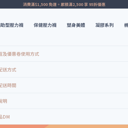
消費滿$1,500 免運。累積滿2,500 享 95折優惠
輔助型壓力襪
保健壓力襪
塑身美體
凝膠系列
程及優惠卷使用方式
配送方式
配送時間
說明
品DM