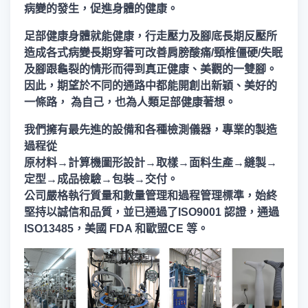
病變的發生，促進身體的健康。
足部健康身體就能健康，行走壓力及腳底長期反壓所
造成各式病變長期穿著可改善肩膀酸痛/頸椎僵硬/失眠
及腳跟龜裂的情形而得到真正健康、美觀的一雙腳。
因此，期望於不同的通路中都能開創出新穎、美好的
一條路， 為自己，也為人類足部健康著想。
我們擁有最先進的設備和各種檢測儀器，專業的製造
過程從
原材料→計算機圖形設計→取樣→面料生產→縫製→
定型→成品檢驗→包裝→交付。
公司嚴格執行質量和數量管理和過程管理標準，始終
堅持以誠信和品質，並已通過了ISO9001 認證，通過
ISO13485，美國 FDA 和歐盟CE 等。