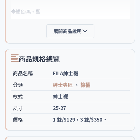
◆顏色:黑、藍
展開商品說明
商品規格總覽
商品名稱
FILA紳士襪
分類
紳士專區
、
棉襪
款式
紳士襪
尺寸
25-27
價格
1 雙/$129，3 雙/$350。