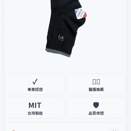
✓
🧑‍⚕️
專業認證
醫護推薦
MIT
🛡️
台灣製造
品質保證