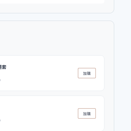
腿套
加購
0
加購
9