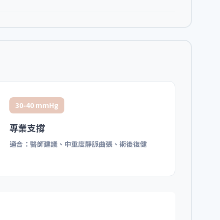
30-40 mmHg
專業支撐
適合：醫師建議、中重度靜脈曲張、術後復健