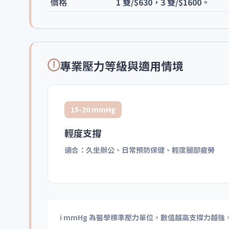
價格
1 雙/$630，3 雙/$1600。
專業壓力等級與適用情境
15-20 mmHg
輕度支撐
適合：久坐辦公、日常預防保健、輕度腿部疲勞
ℹ️ mmHg 為醫學標準壓力單位，數值越高支撐力越