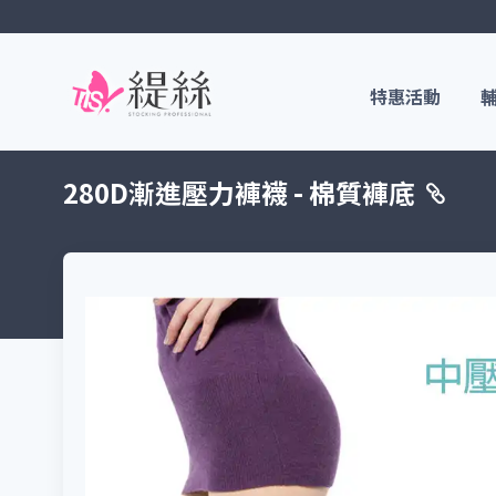
特惠活動
280D漸進壓力褲襪 - 棉質褲底