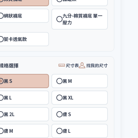
網狀褲底
九分-棉質褲底 單一
壓力
萊卡透氣款
規格選擇
尺寸表
找我的尺寸
黑 S
黑 M
黑 L
黑 XL
黑 2L
膚 S
膚 M
膚 L