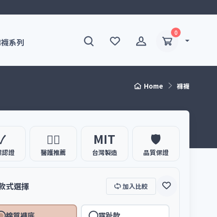
0
棉襪系列
Home
褲襪
✓
🧑‍⚕️
MIT
🛡️
業認證
醫護推薦
台灣製造
品質保證
款式選擇
加入比較
棉質褲底
露趾款