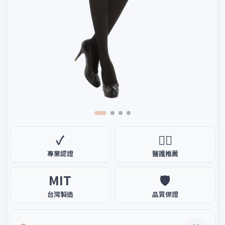
✓
🧑‍⚕️
專業認證
醫護推薦
MIT
🛡️
台灣製造
品質保證