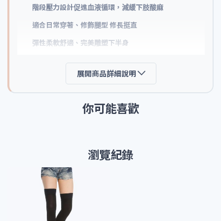
階段壓力設計促進血液循環，減緩下肢酸麻
適合日常穿著、修飾腿型 修長挺直
彈性柔軟舒適、完美雕塑下半身
➢材質
展開商品詳細說明
款式：包趾、露趾
你可能喜歡
材質：西德棉
成分：POLYAMIDE:75% LYCRA:25%
➢注意事項:
瀏覽紀錄
此產品較緊，穿著難度偏高，故此特意
定型較長
。
襪子下水浸泡晾乾後會有縮水，所屬正常現象。