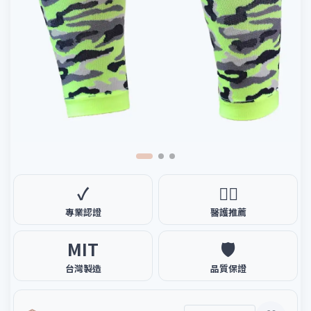
✓
🧑‍⚕️
專業認證
醫護推薦
MIT
🛡️
台灣製造
品質保證