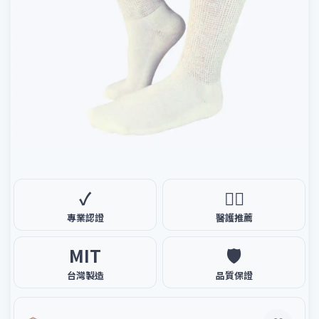
✓
🧑‍⚕️
專業認證
醫護推薦
MIT
🛡️
台灣製造
品質保證