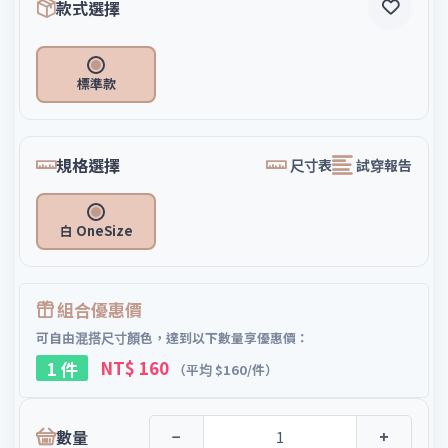
款式選擇
標準款
規格選擇
尺寸表
試穿報告
白 OneSize
組合優惠價
可自由混搭尺寸顏色，達到以下數量享優惠價：
1 件
NT$ 160
（平均 $160/件）
數量
−
+