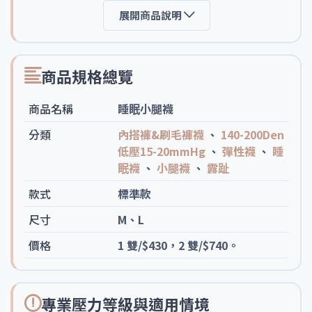
展開商品說明
商品規格總覽
商品名稱
睡眠小腿襪
分類
內搭褲&刷毛褲襪
、
140-200Den
低壓15-20mmHg
、
彈性襪
、
睡
眠襪
、
小腿襪
、
露趾
款式
標準款
尺寸
M、L
價格
1 雙/$430，2 雙/$740。
專業壓力等級與適用情境