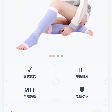
✓
🧑‍⚕️
專業認證
醫護推薦
MIT
🛡️
台灣製造
品質保證