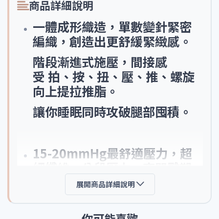
商品詳細說明
一體成形織造，單數變針緊密
編織，創造出更舒緩緊緻感。
階段漸進式施壓，間接感
受 拍、按、扭、壓、推、螺旋
向上提拉推脂。
讓你睡眠同時攻破腿部囤積。
15-20mmHg最舒適壓力，超
細纖維，分段壓力，夜間雕塑
專用，睡覺也能瘦腿囉
展開商品詳細說明
你可能喜歡