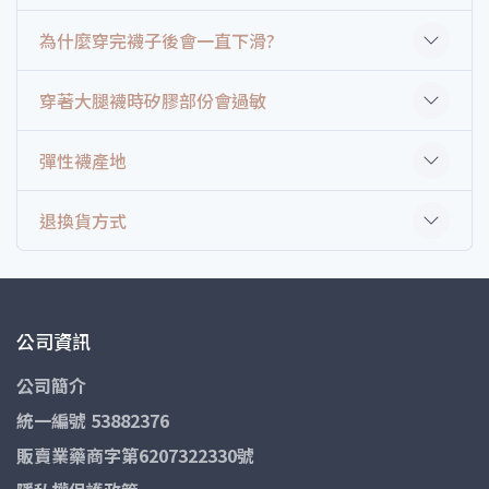
為什麼穿完襪子後會一直下滑?
穿著大腿襪時矽膠部份會過敏
彈性襪產地
退換貨方式
公司資訊
公司簡介
統一編號 53882376
販賣業藥商字第6207322330號