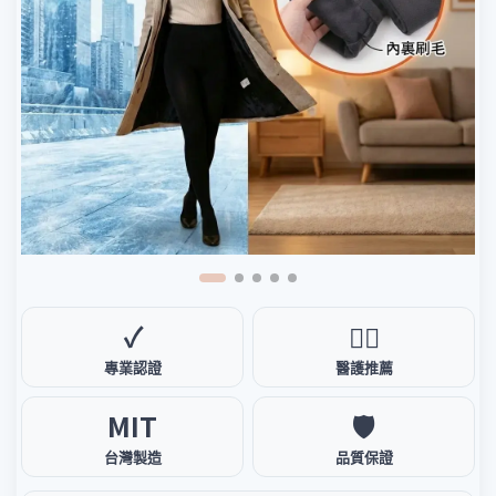
✓
🧑‍⚕️
專業認證
醫護推薦
MIT
🛡️
台灣製造
品質保證