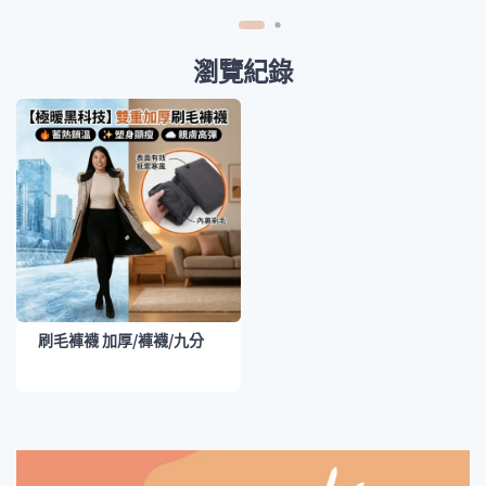
瀏覽紀錄
刷毛褲襪 加厚/褲襪/九分