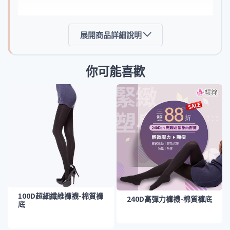
展開商品詳細說明
你可能喜歡
100D超細纖維褲襪-棉質褲
240D高彈力褲襪-棉質褲底
底