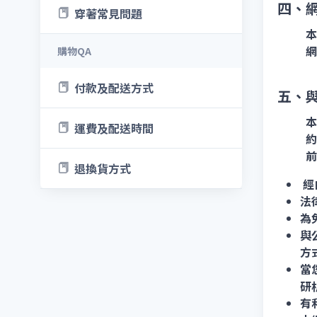
四、
穿著常見問題
本
網
購物QA
付款及配送方式
五、
本
運費及配送時間
約
前
退換貨方式
經
法
為
與
方
當
研
有