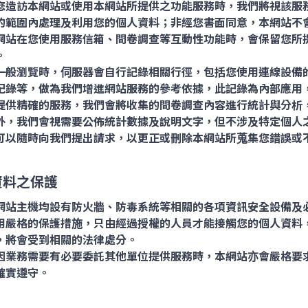
您造訪本網站或使用本網站所提供之功能服務時，我們將視該服
的範圍內處理及利用您的個人資料；非經您書面同意，本網站不
網站在您使用服務信箱、問卷調查等互動性功能時，會保留您所
。
一般瀏覽時，伺服器會自行記錄相關行徑，包括您使用連線設備的
記錄等，做為我們增進網站服務的參考依據，此記錄為內部應用
提供精確的服務，我們會將收集的問卷調查內容進行統計與分析
外，我們會視需要公佈統計數據及說明文字，但不涉及特定個人
可以隨時向我們提出請求，以更正或刪除本網站所蒐集您錯誤或
資料之保護
網站主機均設有防火牆、防毒系統等相關的各項資訊安全設備及
用嚴格的保護措施，只由經過授權的人員才能接觸您的個人資料
，將會受到相關的法律處分。
因業務需要有必要委託其他單位提供服務時，本網站亦會嚴格要
確實遵守。