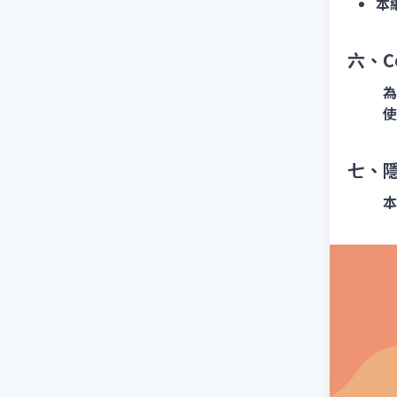
本
六、C
為
使
七、
本