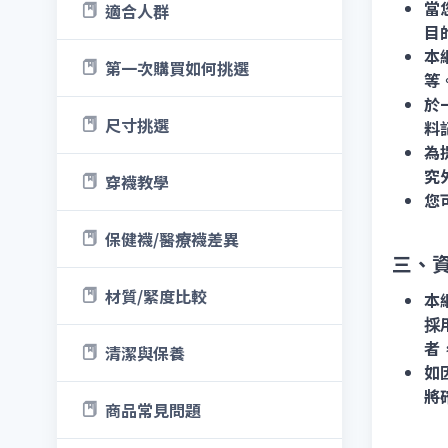
當
適合人群
目
本
第一次購買如何挑選
等
於
尺寸挑選
料
為
究
穿襪教學
您
保健襪/醫療襪差異
三、
材質/緊度比較
本
採
者
清潔與保養
如
將
商品常見問題