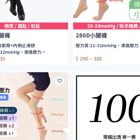
棉質 / 露趾 / 包趾
20-30mmHg / 新手推薦 
大腿襪
280D小腿襪
鬆緊帶+內側止滑膠
壓力質:22-32mmHg，漸進壓力
-32mmHg，漸進壓力。
厚度:2800Den
730
$ 290 ~ 380
en
/露趾。
西德棉材質，漸進壓力，舒適好
面鬆緊帶止滑(男女均適用)
適用
穿著
階段壓力設計
段壓力設計，減緩下肢酸麻
彈性柔軟舒適
著、修飾腿型 修長挺直
舒適、完美雕塑下半身