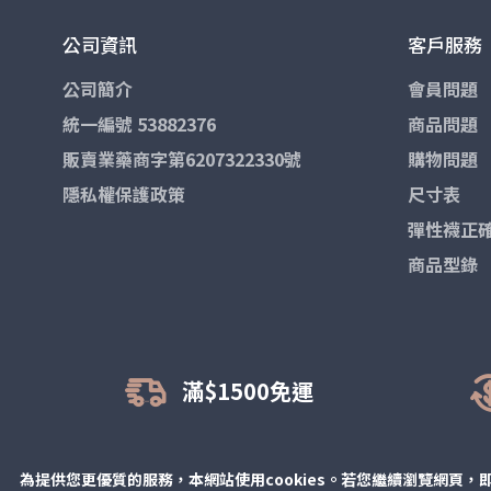
◆腰圍 > 1
公司資訊
客戶服務
*此款商品
次購買可小
公司簡介
會員問題
統一編號 53882376
商品問題
販賣業藥商字第6207322330號
購物問題
隱私權保護政策
尺寸表
彈性襪正
商品型錄
滿$1500免運
為提供您更優質的服務，本網站使用cookies。若您繼續瀏覽網頁，即
© All rights reserved.
緹絲彈性襪