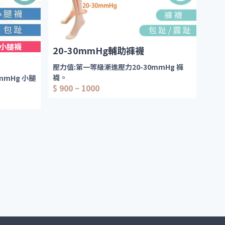
下( L - XL)-正常版型
 小腿襪
20-30mmHg輔助褲襪
用途：
壓力值:第一等級漸進壓力20-30mmHg 褲
給予腿部適度壓力，舒緩腿部疲勞感/痠痛
襪。
mmHg 小腿
感。 維持長時間
$ 900 ~ 1000
穿戴的舒適感。
可施以腿部20-30mmHg之壓力係數/丹尼(紡
織密度)。
係數/丹尼(紡
男女老少,長期站立者,腿酸者適用
平時保養使用
漸進式階段壓力設計
提供最佳的舒適度和滿意度
*露趾款式 版型正常，只
感/痠痛
有膚色*
*包趾款式
版型較小，建
議大一個尺寸*
用途：