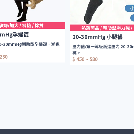
組合包主要是給想晉升穿中壓力的
不知道該穿多少壓力值，又工作需
4
-8
小時，我們也是搭配了一組優
不同款式的襪型，可依工作的強弱
孕婦/加大 / 褲襪 / 棉質
熱銷商品 / 輔助型壓力襪 /
襪型，使選擇更多樣，讓自己更清
0mmHg孕婦襪
20-30mmHg 小腿襪
式的彈性襪適合自己
0-30mmHg輔助型孕婦襪，漸進
壓力值:第一等級漸進壓力 20-30
配一雙睡眠襪，讓您睡覺也可以讓
襪。
唷
~
1250
Den
$ 450 ~ 580
可施以腿部20-30mmHg之壓力
力，給予腿部適度壓力，
織密度)。
勞感/痠痛。
間穿戴的舒適感。
用途：
調
給予腿部適度壓力，舒緩腿部疲勞
寬
感。 維持長時間
長
穿戴的舒適感。
廠前都經過專業壓力檢測
令您在使用時倍感舒適，貼膚。
舒適好穿，男女皆適用