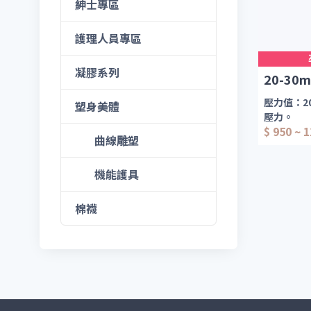
紳士專區
這款中壓
族群，但
護理人員專區
久站久坐約
惠組，
3
種
度來挑選
凝膠系列
20-3
楚什麼樣
壓力值：2
塑身美體
同時也搭
壓力。
腿美美的
$ 950 ~ 
厚度：280
曲線雕塑
◆階段壓
機能護具
舒緩腿部疲
維持長時
棉襪
◆腰圍可
◆臀部加
◆褲子加
◆每雙出
適用對象
◆孕婦