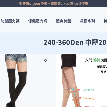
消費滿$1,500 免運。累積滿2,500 享 95折優惠
輔助型壓力襪
保健壓力襪
塑身美體
凝膠系列
240-360Den 中壓2