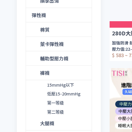
換季出清
彈性襪
棉質
280D
加強防滑 
萊卡彈性襪
壓力值:22
$ 583 ~ 
厚度:280D
輔助型壓力襪
款式:包趾
褲襪
大腿部位素
孕婦亦可
15mmHg以下
漸進式階
適合日常穿
低壓15-20mmHg
彈性柔軟
第一等級
第二等級
大腿襪