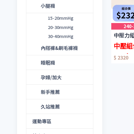
小腿襪
15-20mmHg
240
20-30mmHg
中壓力
30-40mmHg
中壓組
內搭褲&刷毛褲襪
)
2320
$ 2320
睡眠襪
280
褲襪 x
孕婦/加大
290
大腿襪 
新手推薦
360
小腿襪 
380
小腿襪 
久站推薦
睡眠大腿襪
運動專區