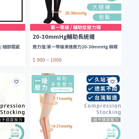
第一等級 / 輔助型壓力襪
20-30mmHg輔助長統襪
/ 細部瑕疵
壓力值:第一等級漸進壓力20-30mmHg 褲襪
$ 900 ~ 1000
可施以腿部20-30mmHg之壓力係數/丹尼(紡
段壓力正
織密度)。
依照搶購順
20-30mmHg大腿襪：
際出貨為準
*包趾款 只有黑色 四個
尺寸( S - XL )-版型較
大 (建議小一尺寸穿著)
*露趾款 只有膚色 只剩