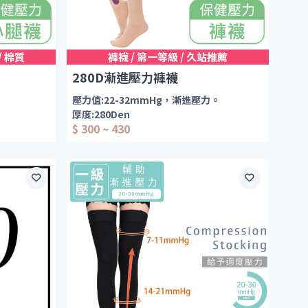
/ 棉質
褲襪 / 第一等級 / 久站推薦
280D漸進壓力褲襪
壓力值:22-32mmHg，漸進壓力。
厚度:280Den
$ 300 ~ 430
款式:包趾/九分.男女適用
階段壓力設計
穿，男女皆
彈性柔軟舒適