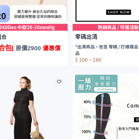
-360Den 中壓20-30mmHg
熱銷商品 / 特惠活動
組合
零碼出清
*出清商品，包含 零碼 / 打樣樣品 
合包
(
原價
2900
優惠價
品
$ 100 ~ 160
*出清品皆經過壓力檢測，確保階
1雙
確。且沒有勾紗or 破損
x
1雙(無止滑矽膠)
*
出清品，多數庫存皆為個位數，
序出貨
，下單不保證有貨，以實
x
1雙(款式隨機)
*特價商品售出不退換貨
x
1雙
*零碼出清無滿額贈品
 x
1雙(紫色)