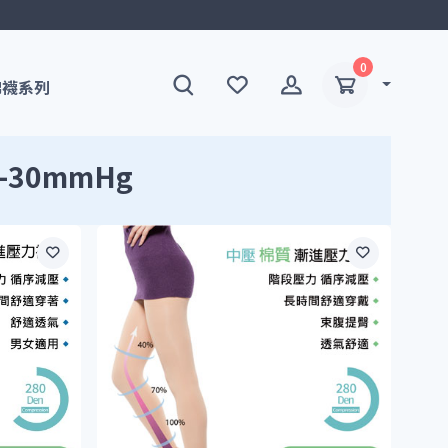
0
棉襪系列
0-30mmHg