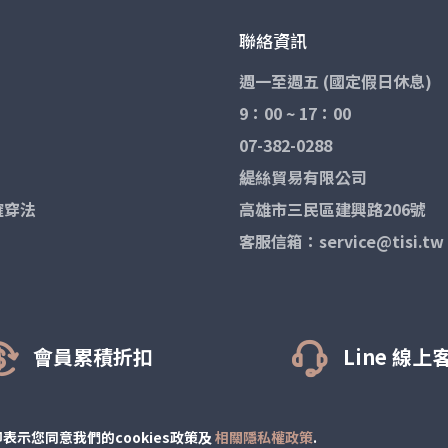
00cm
加強腳趾和後腳跟的編織
聯絡資訊
漸進式階段壓力設計
版型較大建議 孕媽咪 中前期 第一
提供最佳的舒適度和滿意度
一個尺寸選購*
週一至週五 (國定假日休息)
➢材質
9：00 ~ 17：00
款式：包趾
07-382-0288
緹絲貿易有限公司
尺寸：６個尺寸
確穿法
高雄市三民區建興路206號
顏色：黑色
客服信箱：service@tisi.tw
產地：台灣
成分：50% cotton 、30% Lycr
Nylon
會員累積折扣
Line 線上
➢注意事項:
此產品較緊，穿著難度偏高，故
較長
。
表示您同意我們的cookies政策及
相關隱私權政策
.