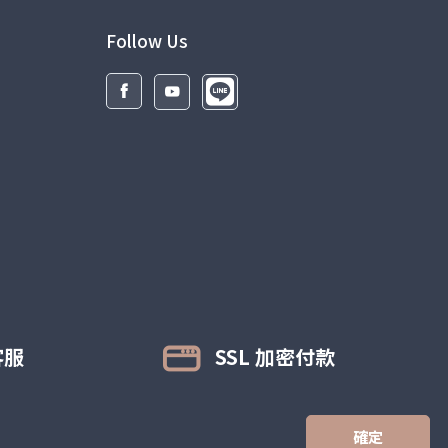
給予腿部適度壓力，舒緩腿部疲勞感/痠痛
感。 維持長時間
Follow Us
穿戴的舒適感。
男女老少,長期站立者,腿酸者適用
漸進式階段壓力設計
提供最佳的舒適度和滿意度
a、 20%
客服
SSL 加密付款
此特意
定型
確定