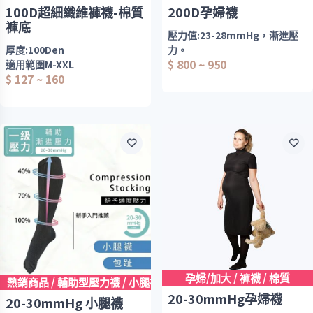
100D超細纖維褲襪-棉質
200D孕婦襪
褲底
壓力值:23-28mmHg，漸進壓
厚度:100Den
力。
$ 800 ~ 950
適用範圍M-XXL
厚度:200Den
$ 127 ~ 160
臀圍:85-112cm 超過100cm請
選加大款
尺款版型較小，建議大一個尺寸
身高:150-180cm
款式:包趾/九分/踩腳
孕婦專用舒壓褲襪
專為孕期設計，緩解腿部沉
男女皆適用，舒適內搭四季皆宜
重感與水腫困擾
立體剪裁，超細纖褲襪
顯瘦內搭褲襪
科學分段壓力設計
由腳踝向上漸進加壓，促進
循環、減輕腿部疲勞
孕婦/加大 / 褲襪 / 棉質
熱銷商品 / 輔助型壓力襪 / 小腿襪
20-30mmHg孕婦襪
20-30mmHg 小腿襪