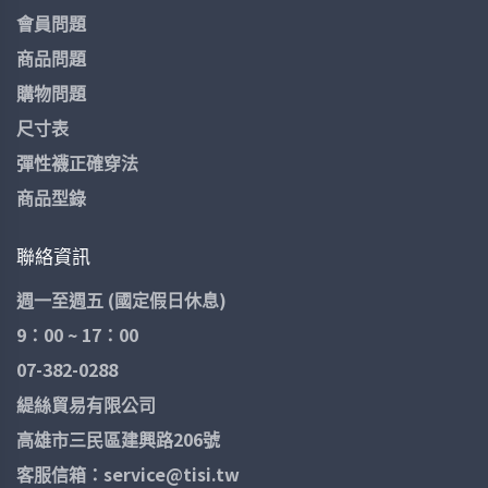
款式：包趾
會員問題
尺寸：６個尺寸
商品問題
購物問題
顏色：黑色
尺寸表
產地：台灣
彈性襪正確穿法
成分：50% cotton 、30%
商品型錄
Lycra、 20% Nylon
➢注意事項:
聯絡資訊
此產品較緊，穿著難度偏高，故
週一至週五 (國定假日休息)
此特意
定型較長
。
9：00 ~ 17：00
襪子下水浸泡晾乾後會有縮水，
07-382-0288
所屬正常現象。
第一次購買請依照尺寸表挑選，
緹絲貿易有限公司
後續可依個人穿著感，
高雄市三民區建興路206號
斟酌減一個尺寸購買。
客服信箱：service@tisi.tw