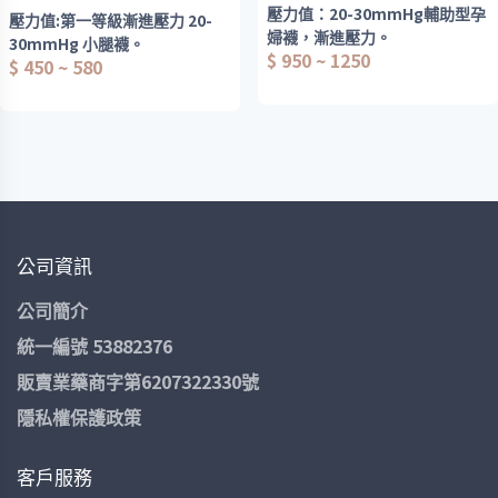
壓力值：20-30mmHg輔助型孕
壓力值:第一等級漸進壓力 20-
婦襪，漸進壓力。
30mmHg 小腿襪。
$ 950 ~ 1250
厚度：280Den
$ 450 ~ 580
可施以腿部20-30mmHg之壓力
◆階段壓力，給予腿部適度壓
係數/丹尼(紡織密度)。
力，
舒緩腿部疲勞感/痠痛。
用途：
維持長時間穿戴的舒適感。
給予腿部適度壓力，舒緩腿部疲
◆腰圍可調
勞感/痠痛感。 維持長時間
◆臀部加寬
穿戴的舒適感。
公司資訊
◆褲子加長
令您在使用時倍感舒適，貼膚。
◆每雙出廠前都經過專業壓力檢
舒適好穿，男女皆適用
公司簡介
測
統一編號 53882376
適用對象
加強腳趾和後腳跟的編織
◆孕婦
販賣業藥商字第6207322330號
漸進式階段壓力設計
◆腰圍 > 100cm
隱私權保護政策
提供最佳的舒適度和滿意度
*此款商品版型較大建議 孕媽咪
➢材質
中前期 第一次購買可小一個尺寸
客戶服務
選購*