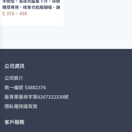
半統型，長度到膝蓋下方，夜間
雕塑專用，睡覺也能瘦腿囉，讓
$ 370 ~ 430
你睡眠同時攻破腿部囤積
公司資訊
公司簡介
統一編號 53882376
販賣業藥商字第6207322330號
隱私權保護政策
客戶服務