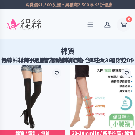
消費滿$1,500 免運。累積滿2,500 享 95折優惠
0
棉質
西德棉材質不透膚，觸感柔軟舒適，彈性大，易穿拉/不勾紗，280丹以上皆為西德棉材質~含280D 360D 420D 480D
棉質 / 露趾 / 包趾
20-30mmHg / 新手推薦 / 棉質