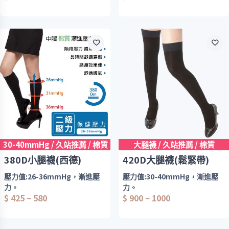
男女老少,長期站立者,腿酸者適
款式１氣墊款：腳底加厚、材質
用
加倍柔軟
品質極佳,舒適耐用,腰腹部加寬
款式２腳尖加寬：腳趾楦頭加
設計
寬，腳尖不緊繃
階段壓力設計
款式3 基本款：適合想要比較緊
彈性柔軟舒適、完美雕塑下半身
的人
西德棉材質，舒適好穿，男女皆
適用
階段壓力設計
彈性柔軟舒適
30-40mmHg / 久站推薦 / 棉質
大腿襪 / 久站推薦 / 棉質
380D小腿襪(西德)
420D大腿襪(鬆緊帶)
壓力值:26-36mmHg，漸進壓
壓力值:30-40mmHg，漸進壓
力。
力。
$ 425 ~ 580
$ 900 ~ 1000
厚度:380Den
厚度:420Den
進階款的壓力小腿襪，適合久站
大腿部位素面鬆緊帶止滑(男女
4小時以上的人群（本產品屬於