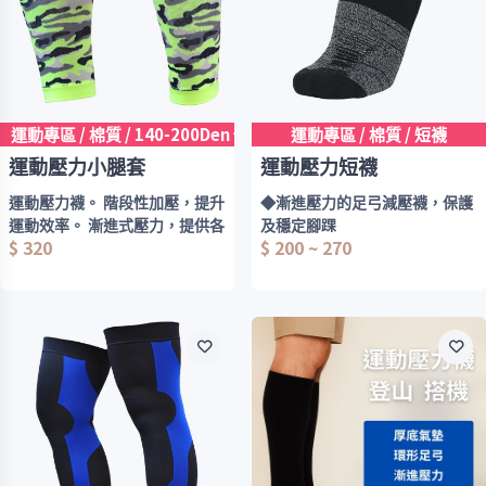
力設計，男女老少,長期站立者,
腿酸者適用
✔️ 減緩乳酸堆積，腿部較不易疲
勞
✔️ 適合運動時或短時間穿著
運動專區 / 棉質 / 140-200Den 低壓15-20mmHg
運動專區 / 棉質 / 短襪
✔️ 男女皆適用，打造緊實小腿線
運動壓力小腿套
運動壓力短襪
條
運動壓力襪。 階段性加壓，提升
◆漸進壓力的足弓減壓襪，保護
運動效率。 漸進式壓力，提供各
及穩定腳踝
$ 320
$ 200 ~ 270
部肌肉最佳壓力。 減緩乳酸堆
積，降低運動後的疲勞。 穩定肌
支撐足弓，提升運動效能
肉及關節，預防運動傷害。
竹炭纖維抗菌除臭、氣墊緩衝、
增加舒適度
◆材質：聚醯胺纖維45%、竹炭
紗30%、彈性纖維25%
◆顏色：黑