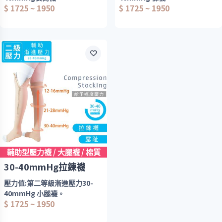
用
$ 1725 ~ 1950
$ 1725 ~ 1950
可施以腿部30-40mmHg之壓力
可施以腿部30-40mmHg之壓力
漸進式階段壓力設計
係數/丹尼(紡織密度)。
係數/丹尼(紡織密度)。
提供最佳的舒適度和滿意度
用途：
特色：
給予腿部適度壓力，舒緩腿部疲
◆加強腳趾和後腳跟的編織
勞感/痠痛感。 維持長時間
◆根據腿部的不同部位，階段壓
穿戴的舒適感。
力設計。
令您在使用時倍感舒適，貼膚。
◆舒適好穿，男女皆適用
舒適好穿，男女皆適用
◆給予腿部適度壓力，舒緩腿部
疲勞感/痠痛感。 維持長時間穿
加強腳趾和後腳跟的編織
輔助型壓力襪 / 大腿襪 / 棉質
戴的舒適感。
漸進式階段壓力設計
提供最佳的舒適度和滿意度
30-40mmHg拉鍊襪
壓力值:第二等級漸進壓力30-
40mmHg 小腿襪。
$ 1725 ~ 1950
可施以腿部30-40mmHg之壓力