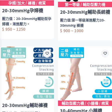
#環型足弓
孕婦/加大 / 褲襪 / 棉質
第一等級 / 輔助型壓力襪
20-30mmHg孕婦襪
#厚底氣墊
20-30mmHg輔助長統襪
壓力值：20-30mmHg輔助型孕
壓力值:第一等級漸進壓力20-
#漸進壓力，幫助肌肉幫浦，幫
婦襪，漸進壓力。
30mmHg 褲襪
助靜脈血液回流。使雙腿不易疲
$ 950 ~ 1250
厚度：280Den
$ 900 ~ 1000
勞
可施以腿部20-30mmHg之壓力
◆階段壓力，給予腿部適度壓
#人工對目
係數/丹尼(紡織密度)。
力，
#網狀編織
舒緩腿部疲勞感/痠痛。
維持長時間穿戴的舒適感。
20-30mmHg大腿襪：
◆腰圍可調
*包趾款 只有黑色
◆臀部加寬
四個尺寸( S - XL )-
◆褲子加長
◆每雙出廠前都經過專業壓力檢
版型較大 (建議小一
測
尺寸穿著)
適用對象
*露趾款 只有膚色
◆孕婦
輔助型壓力襪 / 小腿襪 / 棉質
20-30mmHg輔助褲襪
◆腰圍 > 100cm
只剩下( L - XL)-正
30-40mmHg 小腿襪