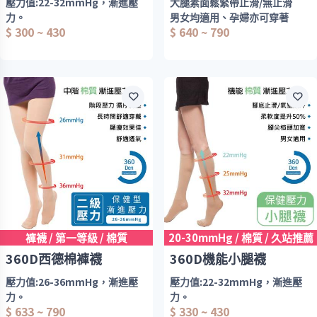
壓力值:22-32mmHg，漸進壓
大腿素面鬆緊帶止滑/無止滑
力。
男女均適用、孕婦亦可穿著
$ 300 ~ 430
$ 640 ~ 790
厚度:280Den
階段壓力設計
款式:包趾/九分.男女適用
功能性:保健襪
階段壓力設計
彈性柔軟舒適
長度:大腿襪
材質:棉-西德棉
版型:鬆緊帶
壓力值:26-36mmHg
褲襪 / 第一等級 / 棉質
20-30mmHg / 棉質 / 久站推薦
360D西德棉褲襪
360D機能小腿襪
壓力值:26-36mmHg，漸進壓
壓力值:22-32mmHg，漸進壓
力。
力。
$ 633 ~ 790
$ 330 ~ 430
厚度:360Den
厚度:360Den