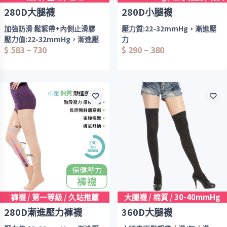
280D大腿襪
280D小腿襪
加強防滑 鬆緊帶+內側止滑膠
壓力質:22-32mmHg，漸進壓
壓力值:22-32mmHg，漸進壓
力
$ 583 ~ 730
$ 290 ~ 380
力。
厚度:2800Den
厚度:280Den
款式:包趾/露趾。
西德棉材質，漸進壓力，舒適好
大腿部位素面鬆緊帶止滑(男女
穿，男女皆適用
均適用)
階段壓力設計
孕婦亦可穿著
彈性柔軟舒適
漸進式階段壓力設計，減緩下肢
酸麻
適合日常穿著、修飾腿型 修長挺
直
彈性柔軟舒適、完美雕塑下半身
褲襪 / 第一等級 / 久站推薦
大腿襪 / 棉質 / 30-40mmHg
280D漸進壓力褲襪
360D大腿襪