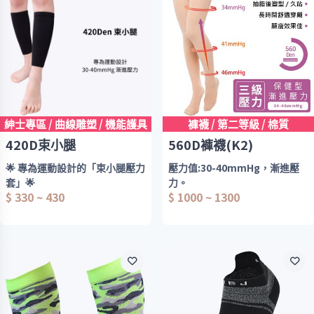
階段壓力設計、彈性柔軟舒適。
抗菌氣墊款-壓力值:28-
32mmHg，漸進壓力。
厚度:420Den
適合需要長時間久站的人群使用
西德棉材質，舒適好穿，男女皆
適用
紳士專區 / 曲線雕塑 / 機能護具
階段壓力設計
褲襪 / 第二等級 / 棉質
彈性柔軟舒適
420D束小腿
560D褲襪(K2)
🌟 專為運動設計的「束小腿壓力
壓力值:30-40mmHg，漸進壓
套」🌟
力。
$ 330 ~ 430
$ 1000 ~ 1300
厚度:560Den
✔️ 30-40mmHg 高壓力值，
420Den 厚度
高端品質，平價消費。
進口織紗，與輔助型彈性襪相同
✔️ 西德棉材質，親膚柔軟、彈性
材質。
優異
階段壓力設計
彈性柔軟舒適、完美雕塑下半身
✔️ 漸進式壓力設計，包覆穩定不
透氣佳，伸縮彈性強，漸進式壓
緊繃