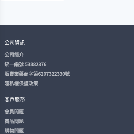
係數/丹尼(紡織密度)。
用途：
給予腿部適度壓力，舒緩腿部疲
勞感/痠痛感。 維持長時間
穿戴的舒適感。
公司資訊
令您在使用時倍感舒適，貼膚。
舒適好穿，男女皆適用
公司簡介
統一編號 53882376
加強腳趾和後腳跟的編織
販賣業藥商字第6207322330號
漸進式階段壓力設計
隱私權保護政策
提供最佳的舒適度和滿意度
客戶服務
會員問題
商品問題
購物問題